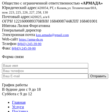
Общество с ограниченной ответственностью
«АРМАДА»
Юридический адрес:
420054, РТ, г. Казань,ул. Техническая 60А,
пом. 223, 225, 226, 227, 258, 130
Почтовый адрес:
420025, а/я 6
ОГРН
1221600089370
ИНН
1684008744
КПП
168401001
Ибятова Лилия Фиргатовна
Генеральный директор
Электронная почта
kzn.armada@gmail.com
Web-сайт
https://arma-da.ru
Телефон
8(843) 245-39-90
Факс
8(843) 245-39-90
Форма связи
График работы
В будние дни с 9 до 18
Суббота с 9 до 12
Главная
Услуги
Поставка