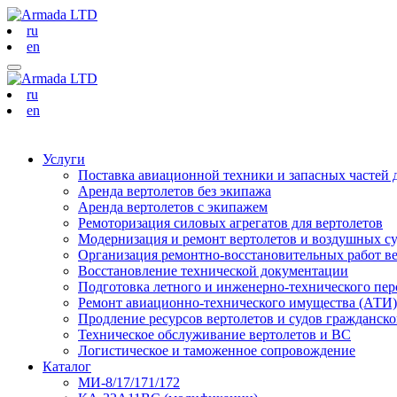
ru
en
ru
en
Услуги
Поставка авиационной техники и запасных частей 
Аренда вертолетов без экипажа
Аренда вертолетов с экипажем
Ремоторизация силовых агрегатов для вертолетов
Модернизация и ремонт вертолетов и воздушных с
Организация ремонтно-восстановительных работ в
Восстановление технической документации
Подготовка летного и инженерно-технического пер
Ремонт авиационно-технического имущества (АТИ)
Продление ресурсов вертолетов и судов гражданск
Техническое обслуживание вертолетов и ВС
Логистическое и таможенное сопровождение
Каталог
МИ-8/17/171/172