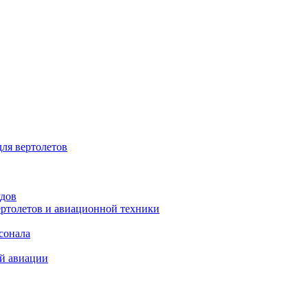
для вертолетов
удов
ертолетов и авиационной техники
сонала
ой авиации