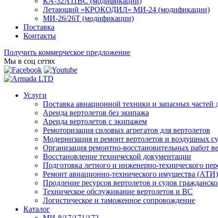
КА-32А11ВС (модификации)
Летающий «КРОКОДИЛ» МИ-24 (модификации)
МИ-26/26Т (модификации)
Поставка
Контакты
Получить коммерческое предложение
Мы в соц сетях
Услуги
Поставка авиационной техники и запасных частей 
Аренда вертолетов без экипажа
Аренда вертолетов с экипажем
Ремоторизация силовых агрегатов для вертолетов
Модернизация и ремонт вертолетов и воздушных с
Организация ремонтно-восстановительных работ в
Восстановление технической документации
Подготовка летного и инженерно-технического пер
Ремонт авиационно-технического имущества (АТИ)
Продление ресурсов вертолетов и судов гражданск
Техническое обслуживание вертолетов и ВС
Логистическое и таможенное сопровождение
Каталог
МИ-8/17/171/172