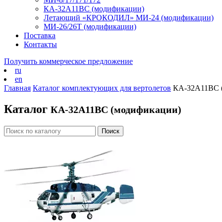
КА-32А11ВС (модификации)
Летающий «КРОКОДИЛ» МИ-24 (модификации)
МИ-26/26Т (модификации)
Поставка
Контакты
Получить коммерческое предложение
ru
en
Главная
Каталог комплектующих для вертолетов
КА-32А11ВС 
Каталог
КА-32А11ВС (модификации)