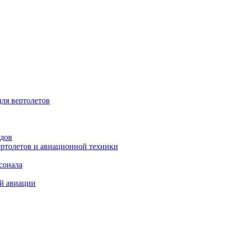
для вертолетов
удов
ертолетов и авиационной техники
сонала
ой авиации