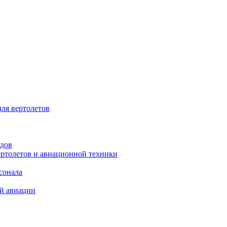
для вертолетов
удов
ертолетов и авиационной техники
сонала
ой авиации