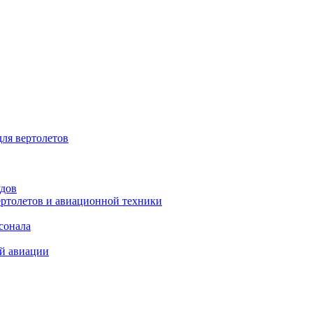
для вертолетов
удов
ертолетов и авиационной техники
сонала
ой авиации