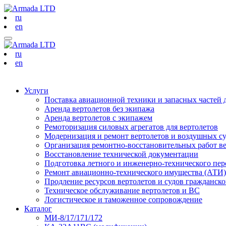
ru
en
ru
en
Услуги
Поставка авиационной техники и запасных частей 
Аренда вертолетов без экипажа
Аренда вертолетов с экипажем
Ремоторизация силовых агрегатов для вертолетов
Модернизация и ремонт вертолетов и воздушных с
Организация ремонтно-восстановительных работ в
Восстановление технической документации
Подготовка летного и инженерно-технического пер
Ремонт авиационно-технического имущества (АТИ)
Продление ресурсов вертолетов и судов гражданск
Техническое обслуживание вертолетов и ВС
Логистическое и таможенное сопровождение
Каталог
МИ-8/17/171/172