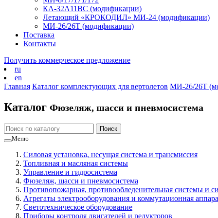
КА-32А11ВС (модификации)
Летающий «КРОКОДИЛ» МИ-24 (модификации)
МИ-26/26Т (модификации)
Поставка
Контакты
Получить коммерческое предложение
ru
en
Главная
Каталог комплектующих для вертолетов
МИ-26/26Т (м
Каталог
Фюзеляж, шасси и пневмосистема
Меню
Силовая установка, несущая система и трансмиссия
Топливная и масляная системы
Управление и гидросистема
Фюзеляж, шасси и пневмосистема
Противопожарная, противообледенительная системы и с
Агрегаты электрооборудования и коммутационная аппар
Светотехническое оборудование
Приборы контроля двигателей и редукторов