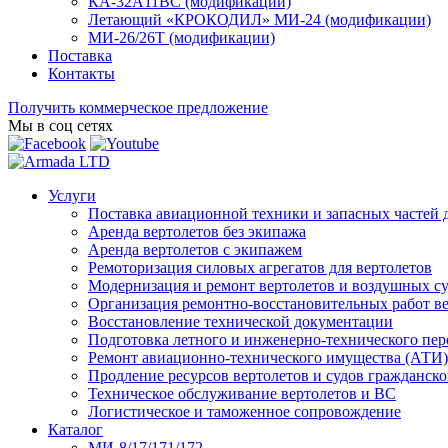
КА-32А11ВС (модификации)
Летающий «КРОКОДИЛ» МИ-24 (модификации)
МИ-26/26Т (модификации)
Поставка
Контакты
Получить коммерческое предложение
Мы в соц сетях
Услуги
Поставка авиационной техники и запасных частей 
Аренда вертолетов без экипажа
Аренда вертолетов с экипажем
Ремоторизация силовых агрегатов для вертолетов
Модернизация и ремонт вертолетов и воздушных с
Организация ремонтно-восстановительных работ в
Восстановление технической документации
Подготовка летного и инженерно-технического пер
Ремонт авиационно-технического имущества (АТИ)
Продление ресурсов вертолетов и судов гражданск
Техническое обслуживание вертолетов и ВС
Логистическое и таможенное сопровождение
Каталог
МИ-8/17/171/172