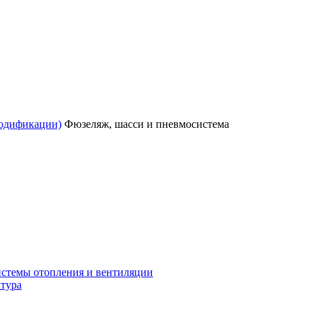
одификации)
Фюзеляж, шасси и пневмосистема
истемы отопления и вентиляции
атура