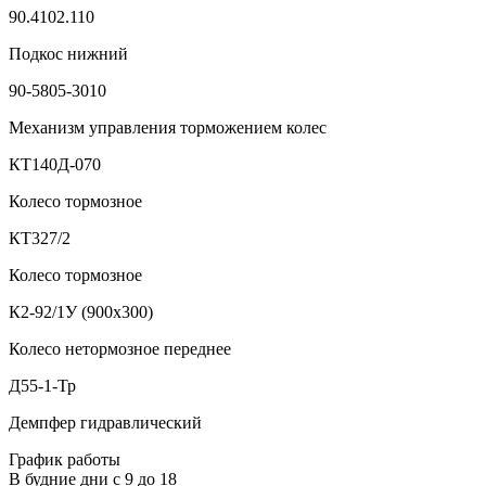
90.4102.110
Подкос нижний
90-5805-3010
Механизм управления торможением колес
КТ140Д-070
Колесо тормозное
КТ327/2
Колесо тормозное
К2-92/1У (900х300)
Колесо нетормозное переднее
Д55-1-Тр
Демпфер гидравлический
График работы
В будние дни с 9 до 18