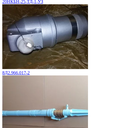
20НКБН-25-ТД-1-УЗ
8Д2.966.017-2