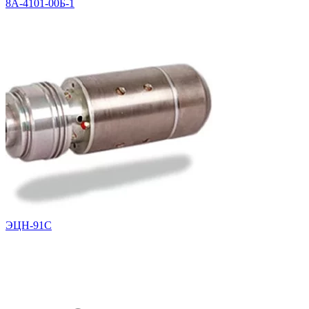
8А-4101-00Б-1
ЭЦН-91С