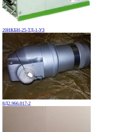
20НКБН-25-ТД-1-УЗ
8Д2.966.017-2