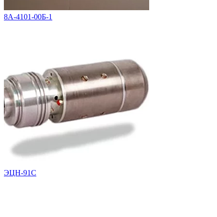
8А-4101-00Б-1
ЭЦН-91С