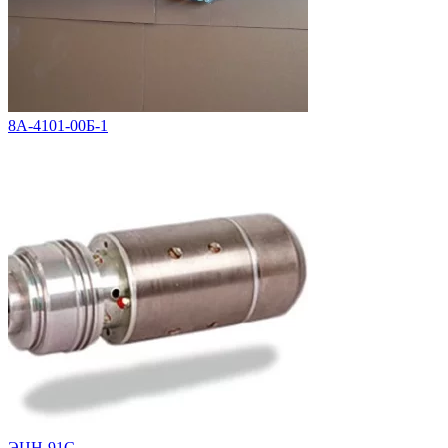
8А-4101-00Б-1
ЭЦН-91С