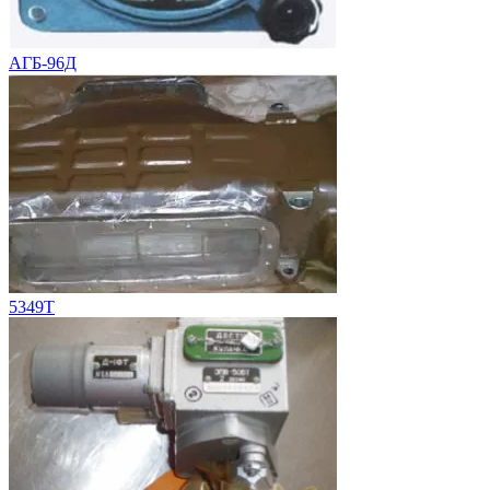
АГБ-96Д
5349Т