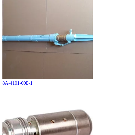
8А-4101-00Б-1