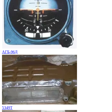
АГБ-96Д
5349Т