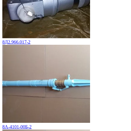
8Д2.966.017-2
8А-4101-00Б-2