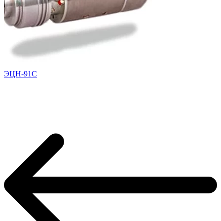
ЭЦН-91С