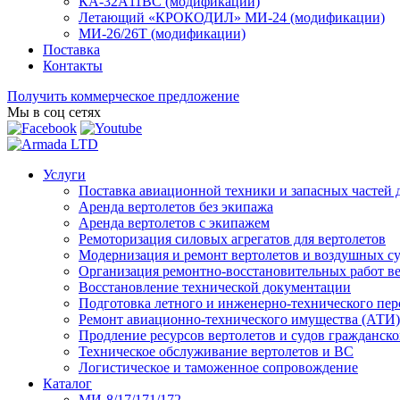
КА-32А11ВС (модификации)
Летающий «КРОКОДИЛ» МИ-24 (модификации)
МИ-26/26Т (модификации)
Поставка
Контакты
Получить коммерческое предложение
Мы в соц сетях
Услуги
Поставка авиационной техники и запасных частей 
Аренда вертолетов без экипажа
Аренда вертолетов с экипажем
Ремоторизация силовых агрегатов для вертолетов
Модернизация и ремонт вертолетов и воздушных с
Организация ремонтно-восстановительных работ в
Восстановление технической документации
Подготовка летного и инженерно-технического пер
Ремонт авиационно-технического имущества (АТИ)
Продление ресурсов вертолетов и судов гражданск
Техническое обслуживание вертолетов и ВС
Логистическое и таможенное сопровождение
Каталог
МИ-8/17/171/172