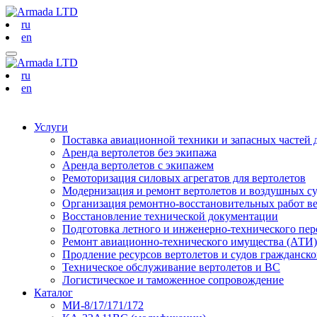
ru
en
ru
en
Услуги
Поставка авиационной техники и запасных частей 
Аренда вертолетов без экипажа
Аренда вертолетов с экипажем
Ремоторизация силовых агрегатов для вертолетов
Модернизация и ремонт вертолетов и воздушных с
Организация ремонтно-восстановительных работ в
Восстановление технической документации
Подготовка летного и инженерно-технического пер
Ремонт авиационно-технического имущества (АТИ)
Продление ресурсов вертолетов и судов гражданск
Техническое обслуживание вертолетов и ВС
Логистическое и таможенное сопровождение
Каталог
МИ-8/17/171/172