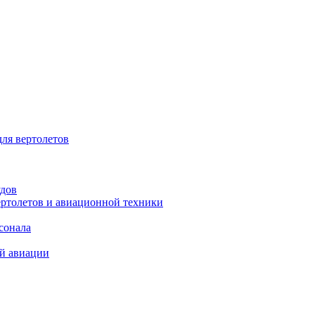
для вертолетов
удов
ертолетов и авиационной техники
сонала
ой авиации