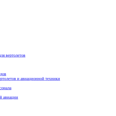
для вертолетов
удов
ертолетов и авиационной техники
сонала
ой авиации