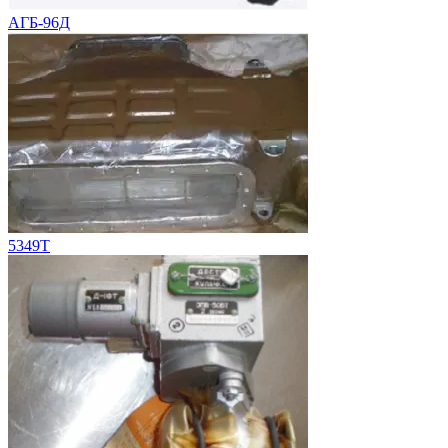
АГБ-96Д
5349Т