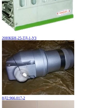
20НКБН-25-ТД-1-УЗ
8Д2.966.017-2