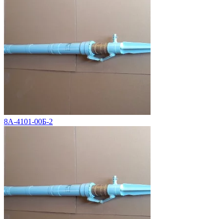
8А-4101-00Б-2