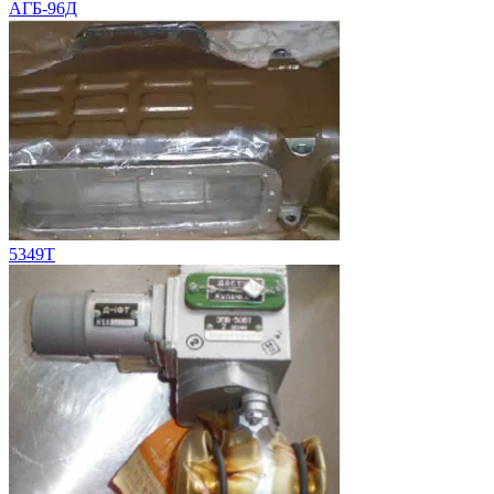
АГБ-96Д
5349Т