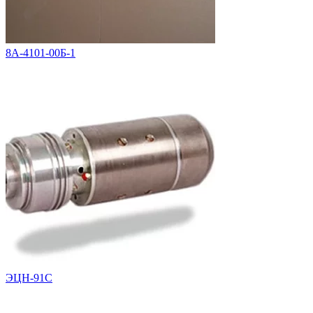
8А-4101-00Б-1
ЭЦН-91С