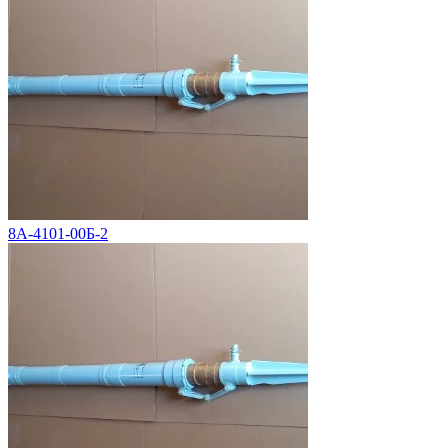
8А-4101-00Б-2