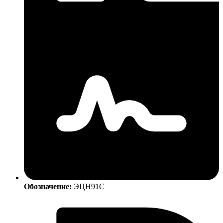
Обозначение:
ЭЦН91С