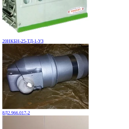
20НКБН-25-ТД-1-УЗ
8Д2.966.017-2