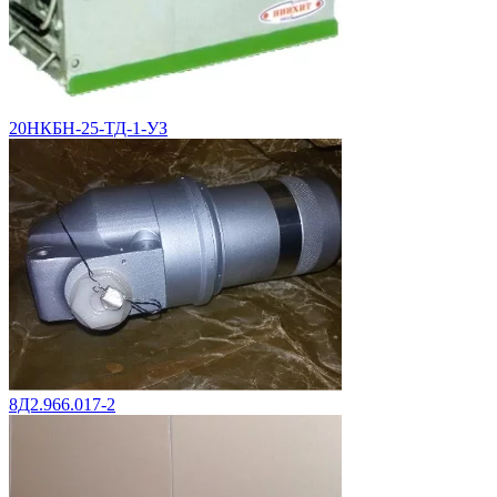
20НКБН-25-ТД-1-УЗ
8Д2.966.017-2