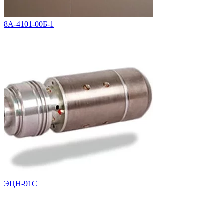
8А-4101-00Б-1
ЭЦН-91С