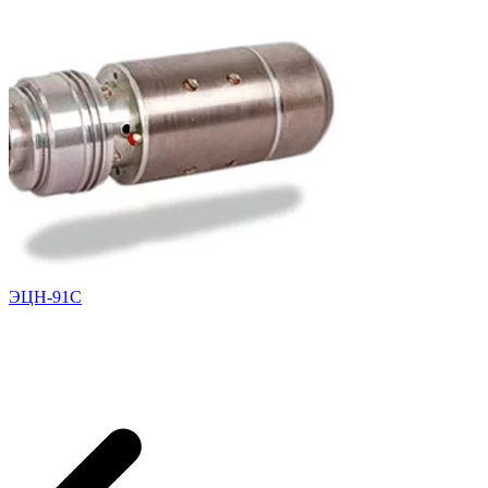
ЭЦН-91С