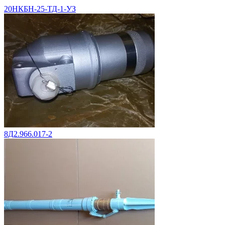
20НКБН-25-ТД-1-УЗ
8Д2.966.017-2