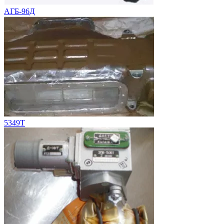
АГБ-96Д
5349Т