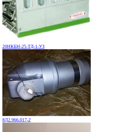
20НКБН-25-ТД-1-УЗ
8Д2.966.017-2