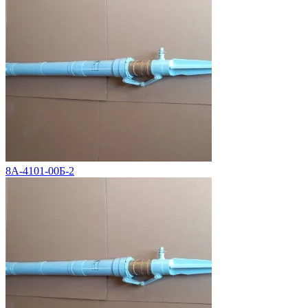
8А-4101-00Б-2