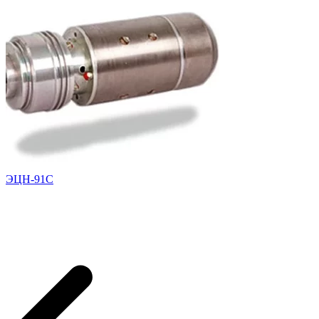
ЭЦН-91С