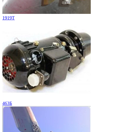
1919T
463Б