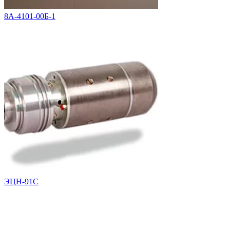
8А-4101-00Б-1
ЭЦН-91С