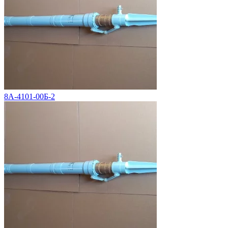
8А-4101-00Б-2