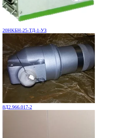
20НКБН-25-ТД-1-УЗ
8Д2.966.017-2