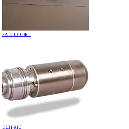
8А-4101-00Б-1
ЭЦН-91С