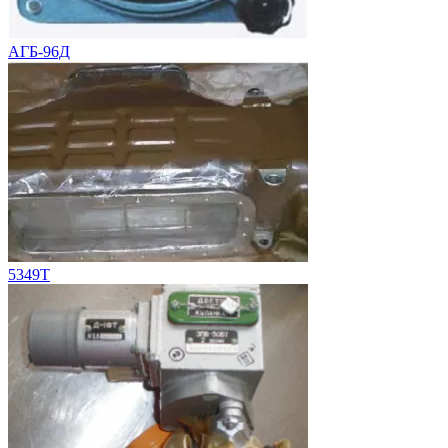
АГБ-96Д
5349Т