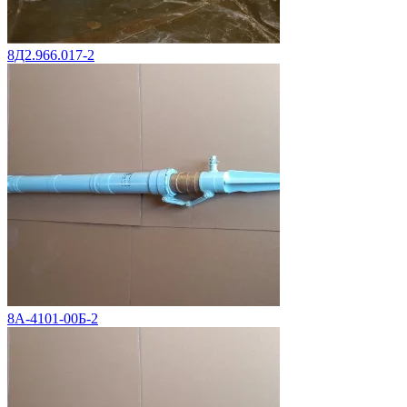
8Д2.966.017-2
8А-4101-00Б-2