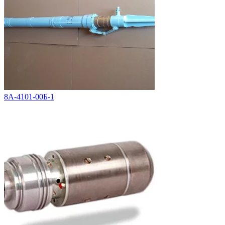
8А-4101-00Б-1