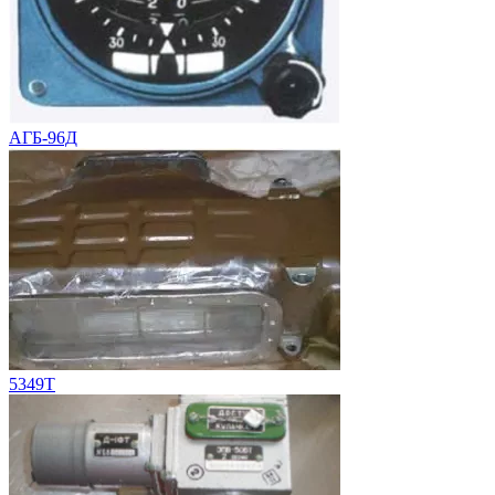
АГБ-96Д
5349Т