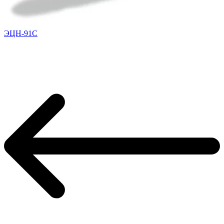
ЭЦН-91С