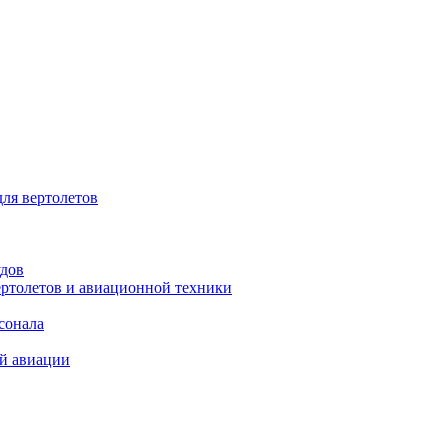
для вертолетов
удов
ертолетов и авиационной техники
сонала
ой авиации