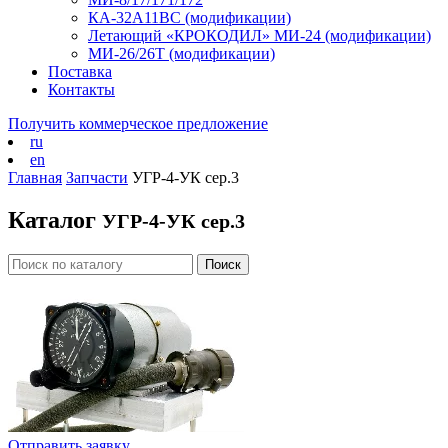
КА-32А11ВС (модификации)
Летающий «КРОКОДИЛ» МИ-24 (модификации)
МИ-26/26Т (модификации)
Поставка
Контакты
Получить коммерческое предложение
ru
en
Главная
Запчасти
УГР-4-УК сер.3
Каталог
УГР-4-УК сер.3
Отправить заявку