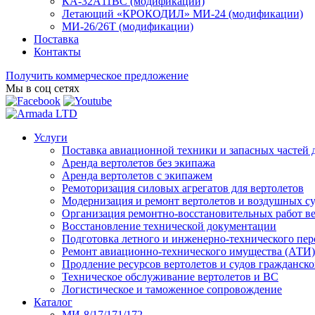
КА-32А11ВС (модификации)
Летающий «КРОКОДИЛ» МИ-24 (модификации)
МИ-26/26Т (модификации)
Поставка
Контакты
Получить коммерческое предложение
Мы в соц сетях
Услуги
Поставка авиационной техники и запасных частей 
Аренда вертолетов без экипажа
Аренда вертолетов с экипажем
Ремоторизация силовых агрегатов для вертолетов
Модернизация и ремонт вертолетов и воздушных с
Организация ремонтно-восстановительных работ в
Восстановление технической документации
Подготовка летного и инженерно-технического пер
Ремонт авиационно-технического имущества (АТИ)
Продление ресурсов вертолетов и судов гражданск
Техническое обслуживание вертолетов и ВС
Логистическое и таможенное сопровождение
Каталог
МИ-8/17/171/172