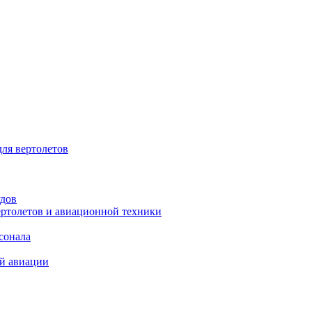
для вертолетов
удов
ертолетов и авиационной техники
сонала
ой авиации