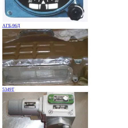
АГБ-96Д
5349Т