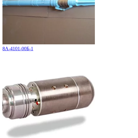
8А-4101-00Б-1