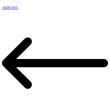
ЭЦН-91С