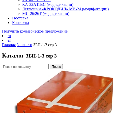
КА-32А11ВС (модификации)
Летающий «КРОКОДИЛ» МИ-24 (модификации)
МИ-26/26Т (модификации)
Поставка
Контакты
Получить коммерческое предложение
ru
en
Главная
Запчасти
ЗБН-1-3 сер 3
Каталог
ЗБН-1-3 сер 3