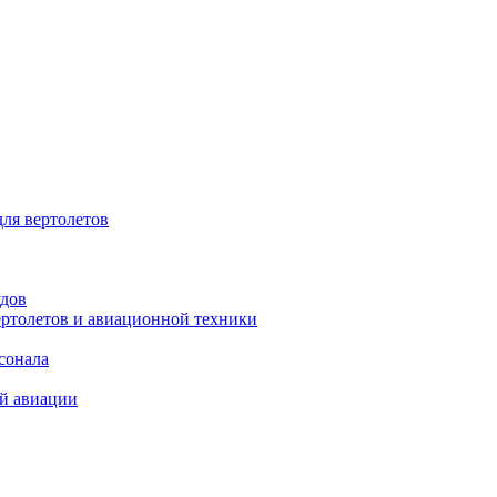
для вертолетов
удов
ертолетов и авиационной техники
сонала
ой авиации