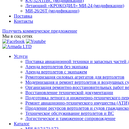
КА-32А11ВС (модификации)
Летающий «КРОКОДИЛ» МИ-24 (модификации)
МИ-26/26Т (модификации)
Поставка
Контакты
Получить коммерческое предложение
Мы в соц сетях
Услуги
Поставка авиационной техники и запасных частей 
Аренда вертолетов без экипажа
Аренда вертолетов с экипажем
Ремоторизация силовых агрегатов для вертолетов
Модернизация и ремонт вертолетов и воздушных с
Организация ремонтно-восстановительных работ в
Восстановление технической документации
Подготовка летного и инженерно-технического пер
Ремонт авиационно-технического имущества (АТИ)
Продление ресурсов вертолетов и судов гражданск
Техническое обслуживание вертолетов и ВС
Логистическое и таможенное сопровождение
Каталог
МИ-8/17/171/172