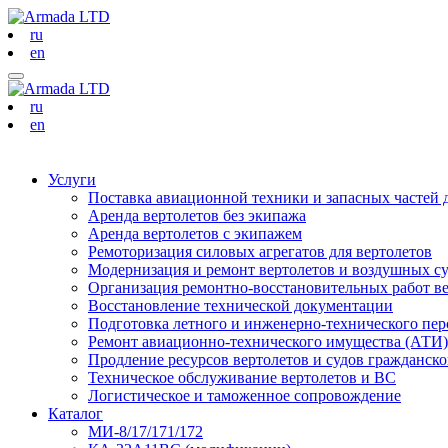
ru
en
ru
en
Услуги
Поставка авиационной техники и запасных частей 
Аренда вертолетов без экипажа
Аренда вертолетов с экипажем
Ремоторизация силовых агрегатов для вертолетов
Модернизация и ремонт вертолетов и воздушных с
Организация ремонтно-восстановительных работ в
Восстановление технической документации
Подготовка летного и инженерно-технического пер
Ремонт авиационно-технического имущества (АТИ)
Продление ресурсов вертолетов и судов гражданск
Техническое обслуживание вертолетов и ВС
Логистическое и таможенное сопровождение
Каталог
МИ-8/17/171/172