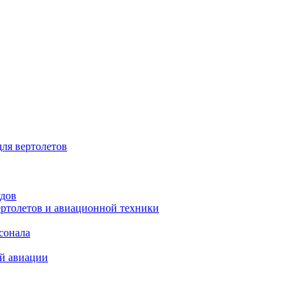
для вертолетов
удов
ертолетов и авиационной техники
сонала
ой авиации